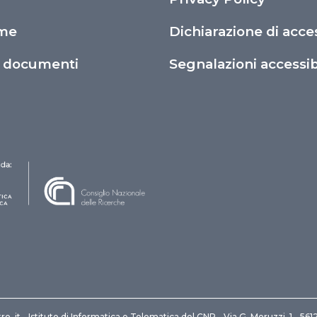
ime
Dichiarazione di acces
o documenti
Segnalazioni accessibi
ro .it - Istituto di Informatica e Telematica del CNR - Via G. Moruzzi, 1 - 561