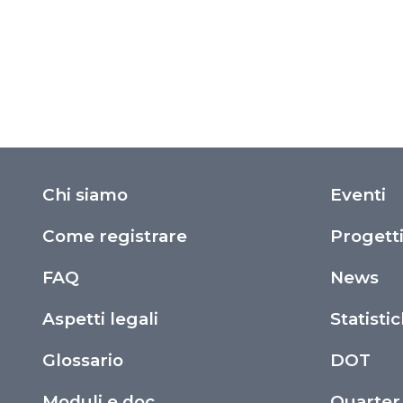
Chi siamo
Eventi
Come registrare
Progett
FAQ
News
Aspetti legali
Statisti
Glossario
DOT
Moduli e doc
Quarter