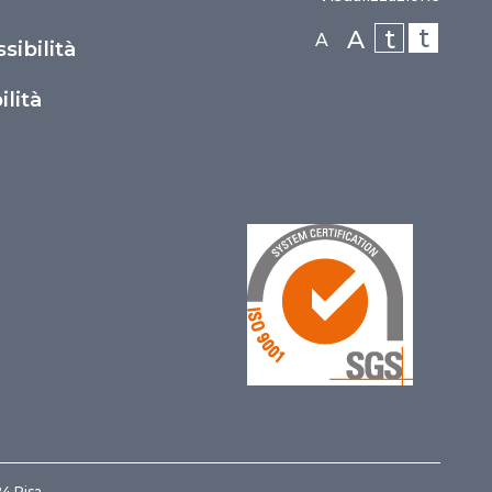
t
t
A
A
sibilità
lità
24 Pisa