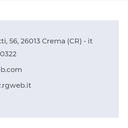
ti, 56, 26013 Crema (CR) - it
50322
eb.com
.rgweb.it