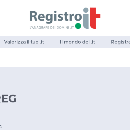
Valorizza il tuo .it
Il mondo del .it
Registr
REG
EG