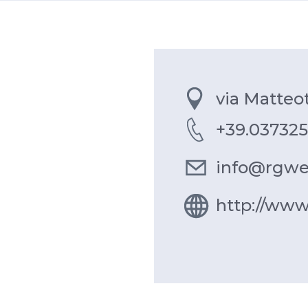
via Matteot
+39.03732
info@rgw
http://www