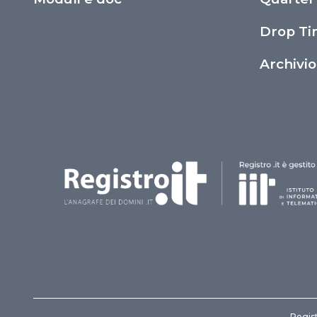
Drop T
Archivi
Regist