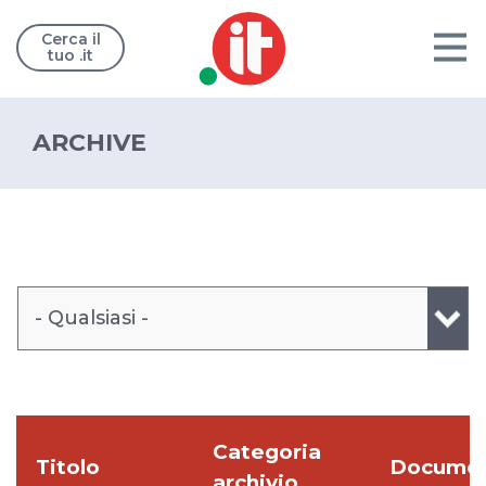
Cerca il
tuo .it
ARCHIVE
- Qualsiasi -
Categoria
Titolo
Docume
archivio