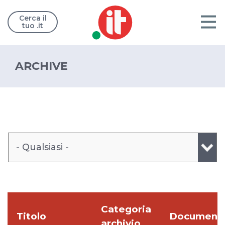
Cerca il
tuo .it
ARCHIVE
- Qualsiasi -
Categoria
Titolo
Document
archivio