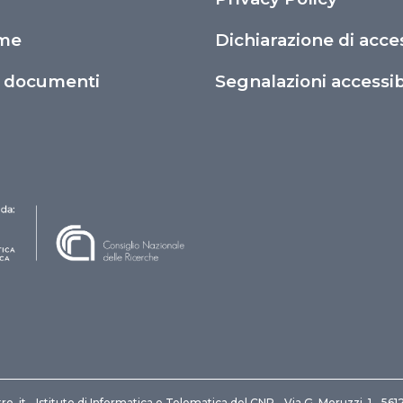
ime
Dichiarazione di acces
o documenti
Segnalazioni accessibi
ro .it - Istituto di Informatica e Telematica del CNR - Via G. Moruzzi, 1 - 561