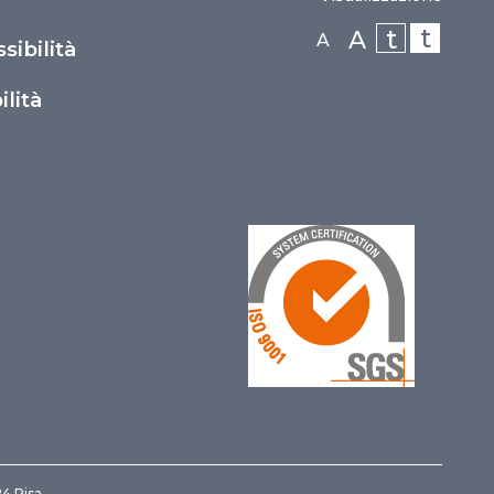
t
t
A
A
sibilità
lità
24 Pisa