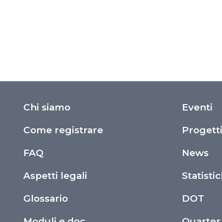
Chi siamo
Eventi
Come registrare
Progett
FAQ
News
Aspetti legali
Statisti
Glossario
DOT
Moduli e doc
Quarter