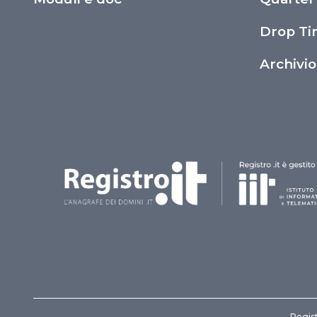
Drop T
Archivi
Regist