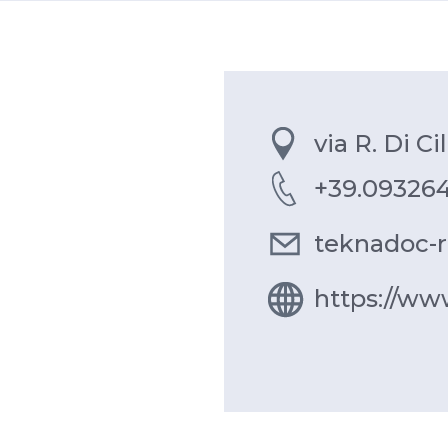
via R. Di Ci
+39.09326
teknadoc-
https://w