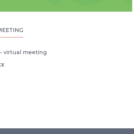
MEETING
 - virtual meeting
CE