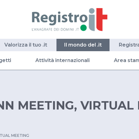
Valorizza il tuo .it
Il mondo del .it
Registr
getti
Attività internazionali
Area sta
NN MEETING, VIRTUAL
RTUAL MEETING