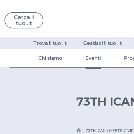
Cerca il
tuo .it
Trova il tuo .it
Gestisci il tuo .it
Chi siamo
Eventi
Pro
73TH ICA
73TH ICANN MEETING VI