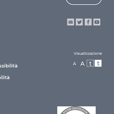
Visualizzazione
t
t
A
A
sibilità
lità