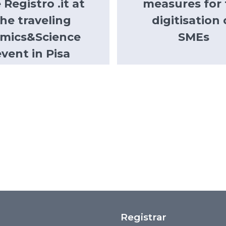
 Registro .it at
measures for 
he traveling
digitisation 
mics&Science
SMEs
event in Pisa
Registrar