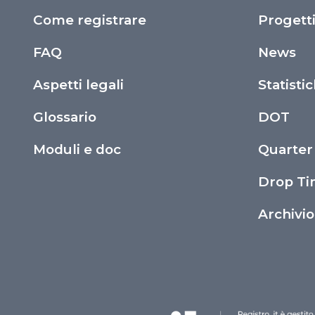
Come registrare
Progett
FAQ
News
Aspetti legali
Statisti
Glossario
DOT
Moduli e doc
Quarter
Drop T
Archivi