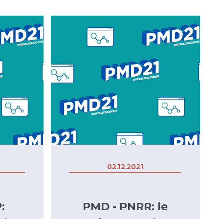
02.12.2021
:
PMD - PNRR: le