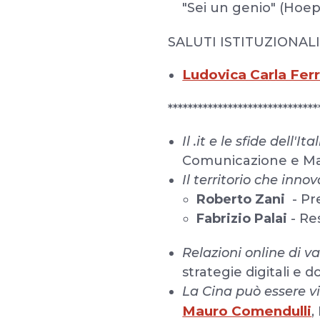
"Sei un genio" (Hoepl
SALUTI ISTITUZIONAL
Ludovica Carla Ferr
******************************
Il .it e le sfide dell'Ita
Comunicazione e Mar
Il territorio che innov
Roberto Zani
- Pr
Fabrizio Palai
- Re
Relazioni online di v
strategie digitali e
La Cina può essere vi
Mauro Comendulli
,