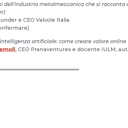
si dell'industria metalmeccanica che si racconta 
r)
ounder e CEO Valvole Italia
confermare)
'intelligenza artificiale: come creare valore online
Semoli
, CEO Pranaventures e docente IULM, auto
****************************************