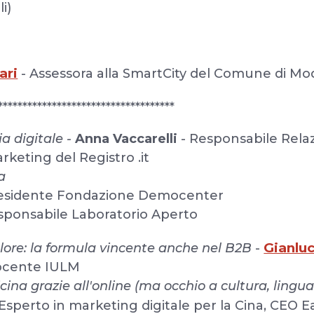
i)
I
ari
- Assessora alla SmartCity del Comune di M
************************************
lia digitale -
Anna Vaccarelli
- Responsabile Relaz
keting del Registro .it
a
esidente Fondazione Democenter
sponsabile Laboratorio Aperto
Gianluc
alore: la formula vincente anche nel B2B
-
 docente IULM
cina grazie all'online (ma occhio a cultura, lingu
 Esperto in marketing digitale per la Cina, CEO 