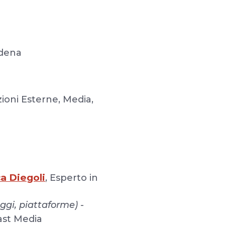
odena
ioni Esterne, Media,
a Diegoli
, Esperto in
aggi, piattaforme)
-
East Media