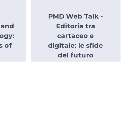
PMD Web Talk -
 and
Editoria tra
logy:
cartaceo e
s of
digitale: le sfide
del futuro