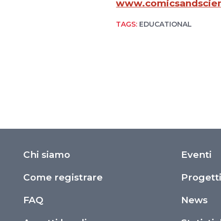
www.comicsandscien
TAGS:
EDUCATIONAL
Chi siamo
Eventi
Come registrare
Progett
FAQ
News