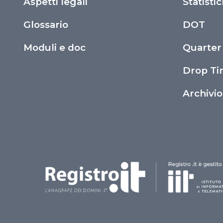
Aspetti legali
Statisti
Glossario
DOT
Moduli e doc
Quarter
Drop T
Archivi