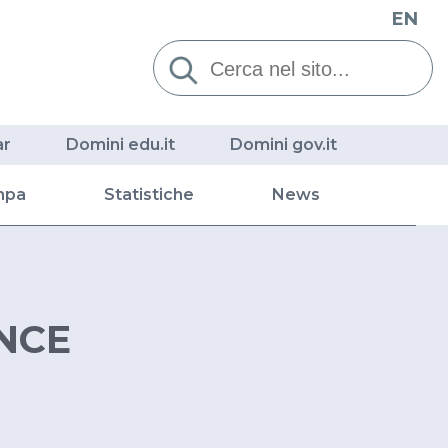
EN
Cerca:
ar
Domini edu.it
Domini gov.it
mpa
Statistiche
News
NCE