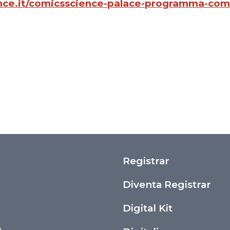
ce.it/comicsscience-palace-programma-com
Registrar
i
Diventa Registrar
Digital Kit