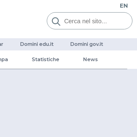
EN
Cerca:
ar
Domini edu.it
Domini gov.it
mpa
Statistiche
News