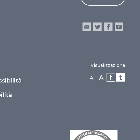
Visualizzazione
t
t
A
A
sibilità
lità