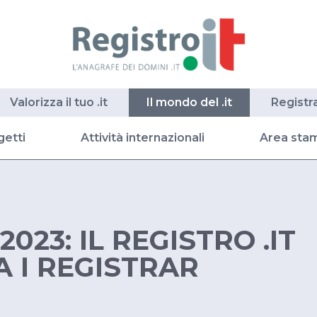
Valorizza il tuo .it
Il mondo del .it
Registr
getti
Attività internazionali
Area sta
023: IL REGISTRO .IT
 I REGISTRAR