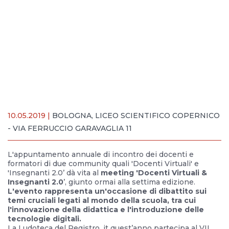
10.05.2019 |
BOLOGNA, LICEO SCIENTIFICO COPERNICO
- VIA FERRUCCIO GARAVAGLIA 11
L'appuntamento annuale di incontro dei docenti e
formatori di due community quali 'Docenti Virtuali' e
'Insegnanti 2.0’ dà vita al
meeting 'Docenti Virtuali &
Insegnanti 2.0
’, giunto ormai alla settima edizione.
L'evento rappresenta un'occasione di dibattito sui
temi cruciali legati al mondo della scuola, tra cui
l'innovazione della didattica e l'introduzione delle
tecnologie digitali.
La Ludoteca del Registro .it quest’anno partecipa al VII