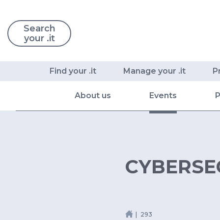
Search
your .it
Find your .it
Manage your .it
P
About us
Events
P
CYBERSEC
293