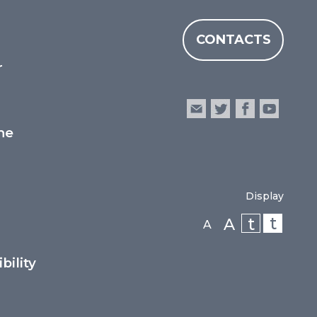
CONTACTS
r
he
Display
t
t
A
A
bility