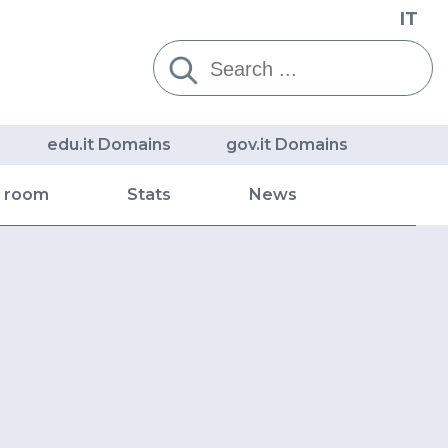
IT
Cerca:
edu.it Domains
gov.it Domains
s room
Stats
News