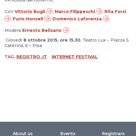
PA voluta dal Governo.
Con
Vittorio Bugli
,
Marco Filippeschi
,
Rita Forsi
,
Furio Honsell
,
Domenico Laforenza
.
Modera
Ernesto Belisario
Giovedì
8 ottobre 2015, ore 15,30
, Teatro Lux – Piazza S.
Caterina, 6 – Pisa
TAG:
REGISTRO .IT
INTERNET FESTIVAL
About us
Events
Registrars