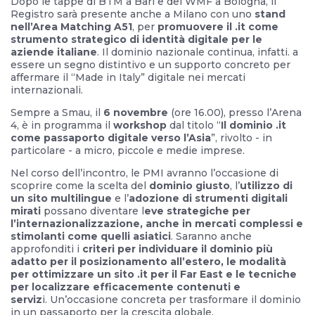
Dopo le tappe di BTM a Bari e del WMF a Bologna, il
Registro sarà presente anche a Milano con uno
stand
nell’Area Matching A51
, per
promuovere il .it come
strumento strategico di identità digitale per le
aziende italiane
. Il dominio nazionale continua, infatti. a
essere un segno distintivo e un supporto concreto per
affermare il “Made in Italy” digitale nei mercati
internazionali.
Sempre a Smau, il
6 novembre
(ore 16.00), presso l’Arena
4, è in programma il
workshop
dal titolo “
Il dominio .it
come passaporto digitale verso l’Asia
”, rivolto - in
particolare - a micro, piccole e medie imprese.
Nel corso dell’incontro, le PMI avranno l’occasione di
scoprire come la scelta del
dominio giusto
, l’
utilizzo di
un sito multilingue
e l’
adozione di strumenti digitali
mirati
possano diventare l
eve strategiche per
l’internazionalizzazione, anche in mercati complessi e
stimolanti come quelli asiatici
. Saranno anche
approfonditi i
criteri per individuare il dominio più
adatto per il posizionamento all’estero, le modalità
per ottimizzare un sito .it per il Far East e le tecniche
per localizzare efficacemente contenuti e
serviz
i. Un’occasione concreta per trasformare il dominio
in un passaporto per la crescita globale.