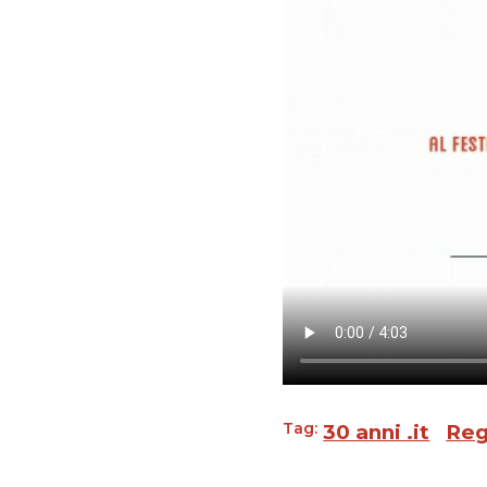
Tag:
30 anni .it
Regi