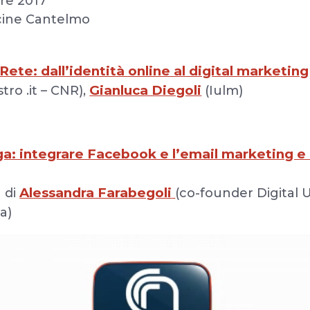
re 2017
cine Cantelmo
Rete: dall’identità online al digital marketing
Gianluca Diegoli
stro .it – CNR),
(Iulm)
ga: integrare Facebook e l’email marketing e 
Alessandra Farabegoli
 di
(co-founder Digital 
a)