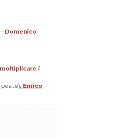
Domenico
-
moltiplicare i
Enrico
Update),