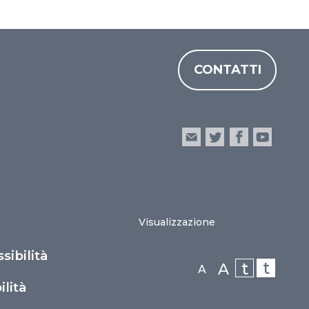
CONTATTI
Visualizzazione
sibilità
t
t
A
A
lità