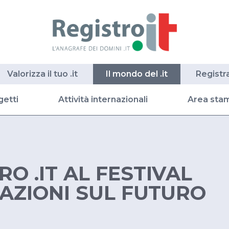
Valorizza il tuo .it
Il mondo del .it
Registr
getti
Attività internazionali
Area sta
RO .IT AL FESTIVAL
AZIONI SUL FUTURO