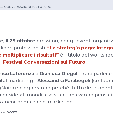
IVAL CONVERSAZIONI SUL FUTURO
e, il 29 ottobre
prossimo, per gli eventi organizz
“
La strategia paga: integ
liberi professionisti.
moltiplicare i risultati
”
è il titolo del worksho
Festival Conversazioni sul Futuro
il
.
ico Laforenza
e
Gianluca Diegoli
- che parlera
gital marketing -
Alessandra Farabegoli
(co-found
(Noiza) spiegheranno perché tutti gli strumenti
considerati mondi a sé stanti, ma vanno pensati
ss ancor prima che di marketing.