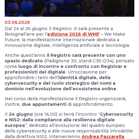
03.06.2026
Dal 24 al 26 giugno il Registro .it sarà presente a
BolognaFiere per l’
edizione 2026 di WMF
– We Make
Future, la manifestazione internazionale dedicata a
innovazione digitale, intelligenza artificiale e tecnologia.
Anche quest’anno
il Registro sarà presente con uno
spazio dedicato
(Padiglione 30, stand C35-D34), pensato
come
luogo di incontro e confronto con Registrar e
professionisti del digitale
. Un'occasione per
approfondire i temi dell’
identità digitale, della
cybersecurity e del ruolo strategico dei nomi a
dominio nell’evoluzione dell’ecosistema online
.
Nel corso della manifestazione il Registro organizzerà,
inoltre,
due appuntamenti
di approfondimento.
Il
24 giugno
(ore 16.00) si terrà l’incontro “
Cybersecurity
e NIS2: dalla compliance alla resilienza digitale
europea
”, dedicato all’evoluzione del quadro europeo
della cybersecurity e alle nuove responsabilità introdotte
dalla direttiva NIS2. Interverranno
Andrea Passarella
,