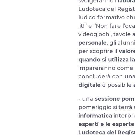
svolgeranno i
labora
Ludoteca del Registr
ludico‑formativo ch
.it!” e “Non fare l’o
videogiochi, tavole 
personale
, gli alun
per scoprire il
valor
quando si utilizza l
impareranno come na
concluderà con una
digitale
è possibile
a
- una
sessione pom
pomeriggio si terrà
informatica
interp
esperti e le esperte
Ludoteca del Regist