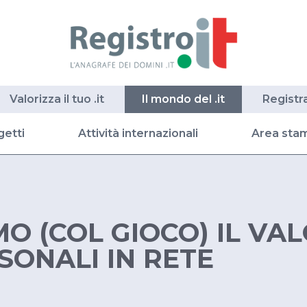
Valorizza il tuo .it
Il mondo del .it
Registr
getti
Attività internazionali
Area sta
O (COL GIOCO) IL VAL
SONALI IN RETE