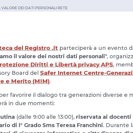
L VALORE DEI DATI PERSONALI RETE
eca del Registro .it
parteciperà a un evento dal
amo il valore dei nostri dati personali
", organiz
otezione Diritti e Libertà privacy APS
, memb
Safer Internet Centre-Generaz
isory Board del
ne e Merito (MIM)
.
 per favorire il dialogo tra generazioni diverse e 
lerà in due momenti:
utina
(dalle 9:00 alle 13:00),
riservata ai docenti 
dario di I° Grado Sms Teresa Franchini
. Durante l