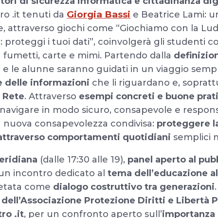
tori di sicurezza informatica e cittadinanza dig
Giorgia Bassi
o .it tenuti da
e Beatrice Lami: u
e, attraverso giochi come “Giochiamo con la Lud
ca: proteggi i tuoi dati”, coinvolgerà gli studenti c
a fumetti, carte e mimi. Partendo dalla
definizio
ni e le alunne saranno guidati in un viaggio sem
e delle informazioni
che li riguardano e, sopratt
a Rete
. Attraverso
esempi concreti e buone prat
vigare in modo sicuro, consapevole e responsab
 nuova consapevolezza condivisa:
proteggere la
ttraverso comportamenti quotidiani
semplici 
eridiana
(dalle 17:30 alle 19),
panel aperto al pub
 un incontro dedicato al
tema dell’educazione al
retata come
dialogo costruttivo tra generazioni
 dell’Associazione Protezione Diritti e Libertà 
ro .it
, per un confronto aperto sull’
importanza 