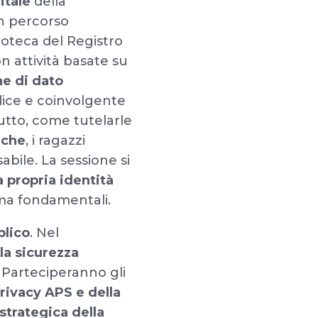
itale
della
n percorso
oteca del Registro
on attività basate su
ne di dato
plice e coinvolgente
utto, come tutelarle
iche
, i ragazzi
ile. La sessione si
 propria identità
ma fondamentali.
blico
. Nel
la sicurezza
. Parteciperanno gli
Privacy APS e della
strategica della