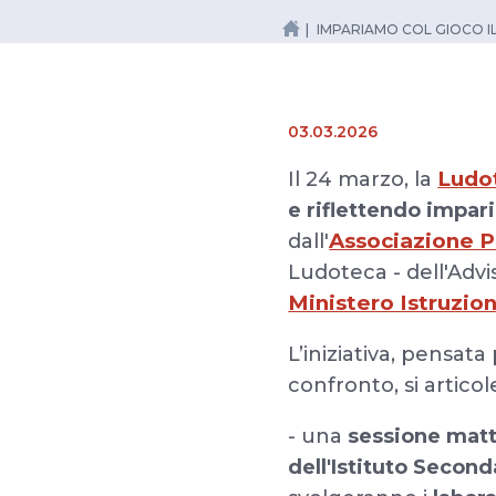
IMPARIAMO COL GIOCO I
03.03.2026
Ludot
Il 24 marzo, la
e riflettendo impari
Associazione Pr
dall'
Ludoteca - dell'Adv
Ministero Istruzio
L’iniziativa, pensata
confronto, si artico
- una
sessione matt
dell'Istituto Secon