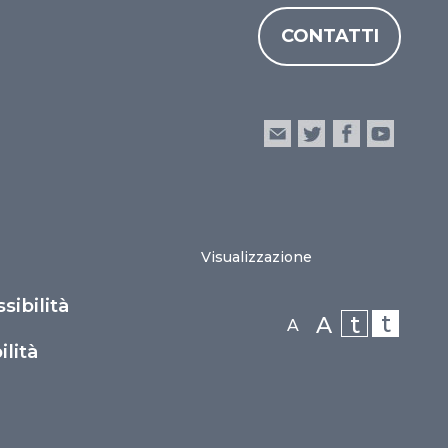
CONTATTI
Visualizzazione
sibilità
t
t
A
A
lità