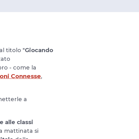
 titolo "
Giocando
zato
ro - come la
ioni Connesse
,
metterle a
e alle classi
a mattinata si