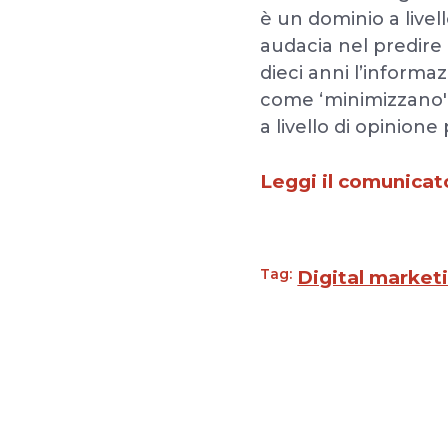
è un dominio a livel
audacia nel predire
dieci anni l’informa
come ‘minimizzano' 
a livello di opinion
Leggi il comunicato
Tag:
Digital market