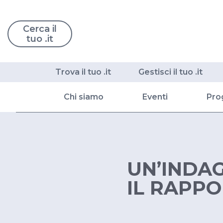
Cerca il
tuo .it
Trova il tuo .it
Gestisci il tuo .it
Chi siamo
Eventi
Pro
UN’INDAG
IL RAPPO