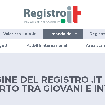
Valorizza il tuo .it
Il mondo del .it
Registr
getti
Attività internazionali
Area sta
INE DEL REGISTRO .IT
RTO TRA GIOVANI E I