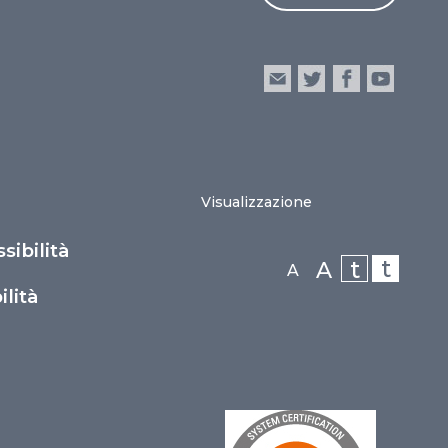
Visualizzazione
sibilità
t
t
A
A
lità