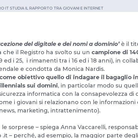
RO IT STUDIA IL RAPPORTO TRA GIOVANI E INTERNET
cezione del digitale e dei nomi a dominio’
è il ti
ca che il Registro ha svolto su un
campione di 14
 ed i 25, i rimanenti tra i 16 ed i 18 anni), in coll
ziendale e condotta da Monica Nardis.
 come obiettivo quello di indagare il bagaglio 
illennials sui domini
, in particolar modo su quell
sicurezza informatica con la consapevolezza di dir
ome i giovani si relazionano con le informazioni
e news, marketing, intrattenimento).
e sorprese – spiega Anna Vaccarelli, responsabil
 .it – perché, ad esempio, la maggior parte degli 