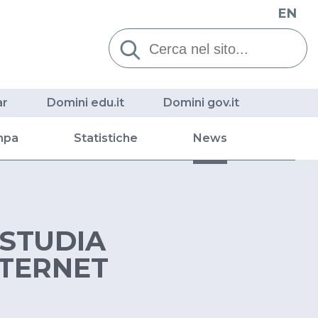
EN
Cerca:
ar
Domini edu.it
Domini gov.it
mpa
Statistiche
News
 STUDIA
NTERNET