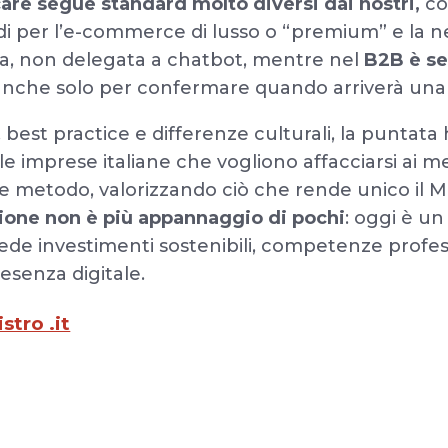
care
segue standard molto diversi dai nostri,
co
 per l’e-commerce di lusso o “premium” e la ne
a, non delegata a chatbot, mentre nel
B2B
è s
 anche solo per confermare quando arriverà una
, best practice e differenze culturali, la puntata
e imprese italiane che vogliono affacciarsi ai me
o e metodo, valorizzando ciò che rende unico il Ma
zione non è più appannaggio di pochi
: oggi è u
iede investimenti sostenibili, competenze profes
esenza digitale.
stro .it