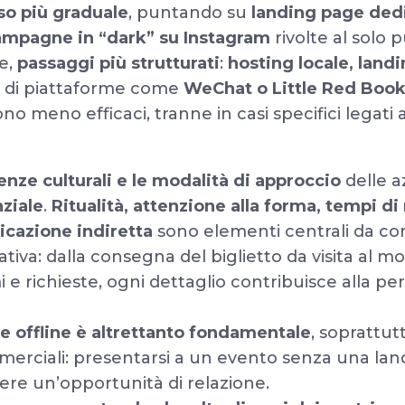
so più graduale
, puntando su
landing page ded
ampagne in “dark” su Instagram
rivolte al solo 
ce,
passaggi più strutturati
:
hosting locale, land
 di piattaforme come
WeChat o Little Red Boo
 meno efficaci, tranne in casi specifici legati 
enze culturali e le modalità di approccio
delle a
ziale
.
Ritualità, attenzione alla forma, tempi d
icazione indiretta
sono elementi centrali da co
tiva: dalla consegna del biglietto da visita al mo
e richieste, ogni dettaglio contribuisce alla per
e offline
è altrettanto fondamentale
, soprattut
mmerciali: presentarsi a un evento senza una lan
dere un’opportunità di relazione.