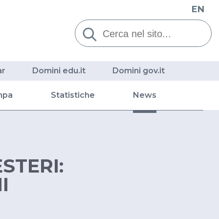
EN
Cerca:
ar
Domini edu.it
Domini gov.it
mpa
Statistiche
News
ESTERI:
I