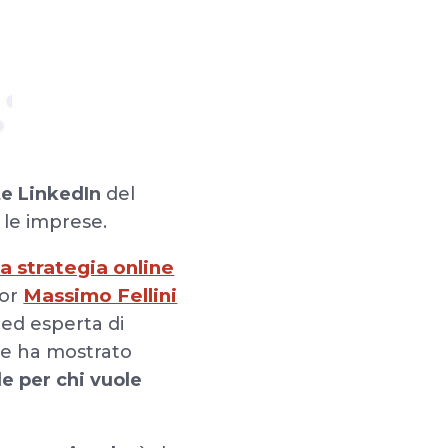
te LinkedIn
del
r le imprese.
ua strategia online
Massimo Fellini
tor
 ed esperta di
he ha mostrato
e per chi vuole