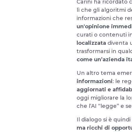
Carini ha ricordato 
lì che gli algoritmi 
informazioni che res
un'opinione immedia
curati o contenuti 
localizzata
diventa
trasformarsi in qual
come un’azienda ital
Un altro tema emerso
informazioni
: le re
aggiornati e affidab
oggi migliorare la lo
che l’AI “legge” e se
Il dialogo si è quin
ma ricchi di opport