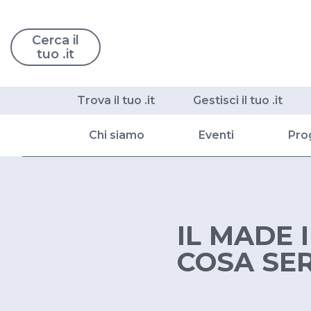
Cerca il
tuo .it
Trova il tuo .it
Gestisci il tuo .it
Chi siamo
Eventi
Pro
IL MADE 
COSA SE