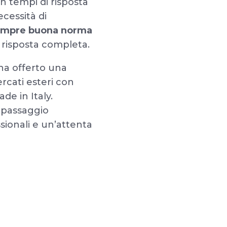
n tempi di risposta
cessità di
empre buona norma
 risposta completa.
 ha offerto una
rcati esteri con
de in Italy.
n passaggio
sionali e un’attenta