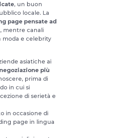
icate
, un buon
pubblico locale. La
ing page pensate ad
k
, mentre canali
a moda e celebrity
ziende asiatiche ai
i negoziazione più
noscere, prima di
do in cui si
cezione di serietà e
to in occasione di
ding page in lingua