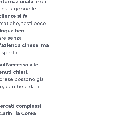
internazionale
: è da
 - estraggono le
cliente si fa
matiche, testi poco
lingua ben
re senza
’azienda cinese, ma
’esperta.
sull’accesso alle
nuti chiari,
mprese possono già
o, perché è da lì
ercati complessi,
Carini,
la Corea