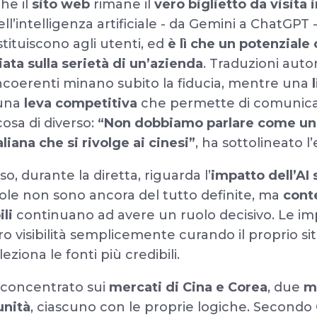
che il
sito web
rimane il
vero biglietto da visita 
dell’intelligenza artificiale - da Gemini a ChatGPT
tituiscono agli utenti, ed
è lì che un potenziale 
ta sulla serietà di un’azienda
. Traduzioni auto
incoerenti minano subito la fiducia, mentre una
 una
leva competitiva
che permette di comunica
cosa di diverso:
“Non dobbiamo parlare come un
iana che si rivolge ai cinesi”
, ha sottolineato l
, durante la diretta, riguarda l’
impatto dell’AI 
gole non sono ancora del tutto definite, ma
conte
ili
continuano ad avere un ruolo decisivo. Le i
ro visibilità semplicemente curando il proprio sit
leziona le fonti più credibili.
di concentrato sui
mercati di Cina e Corea
, due
m
unità
, ciascuno con le proprie logiche. Secondo 