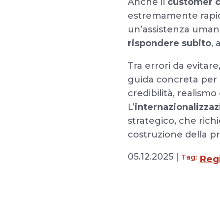
Anche il
customer 
estremamente rapidi
un’assistenza uman
rispondere subito
,
Tra errori da evitare
guida concreta per l
credibilità, realism
L’
internazionalizza
strategico, che rich
costruzione della pr
05.12.2025 |
Tag:
Regi