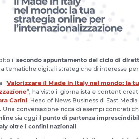
olto il
secondo appuntamento del ciclo di diret
o a tematiche digitali strategiche di interesse pe
Valorizzare il Made in Italy nel mondo: la t
a “
izzazione
”, ha visto il giornalista e content crea
ra Carini
, Head of News Business di East Media
t. Una conversazione ricca di esempi concreti c
nline
sia oggi il
punto di partenza imprescindibil
aly oltre i confini nazionali
.