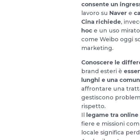
consente un ingres
lavoro su
Naver
e
c
Cina
richiede
, inve
hoc
e un uso mirato
come Weibo oggi sono
marketing.
Conoscere le differ
brand esteri è
essen
lunghi e una comun
affrontare una tratta
gestiscono problemi 
rispetto.
Il
legame tra online 
fiere e missioni co
locale significa per