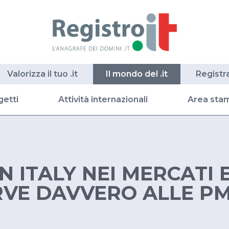
Valorizza il tuo .it
Il mondo del .it
Registr
getti
Attività internazionali
Area sta
IN ITALY NEI MERCATI 
RVE DAVVERO ALLE PM