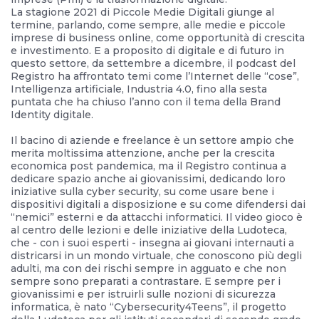
La stagione 2021 di Piccole Medie Digitali giunge al
termine, parlando, come sempre, alle medie e piccole
imprese di business online, come opportunità di crescita
e investimento. E a proposito di digitale e di futuro in
questo settore, da settembre a dicembre, il podcast del
Registro ha affrontato temi come l’Internet delle “cose”,
Intelligenza artificiale, Industria 4.0, fino alla sesta
puntata che ha chiuso l’anno con il tema della Brand
Identity digitale.
Il bacino di aziende e freelance è un settore ampio che
merita moltissima attenzione, anche per la crescita
economica post pandemica, ma il Registro continua a
dedicare spazio anche ai giovanissimi, dedicando loro
iniziative sulla cyber security, su come usare bene i
dispositivi digitali a disposizione e su come difendersi dai
“nemici” esterni e da attacchi informatici. Il video gioco è
al centro delle lezioni e delle iniziative della Ludoteca,
che - con i suoi esperti - insegna ai giovani internauti a
districarsi in un mondo virtuale, che conoscono più degli
adulti, ma con dei rischi sempre in agguato e che non
sempre sono preparati a contrastare. E sempre per i
giovanissimi e per istruirli sulle nozioni di sicurezza
informatica, è nato “Cybersecurity4Teens”, il progetto