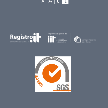
t
t
A
A