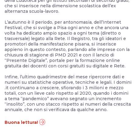
della Ludoteca per gli istituti secondari di secondo grado,
che si inserisce nella dimensione scolastica dell’ex
alternanza scuola-lavoro.
L’autunno è il periodo, per antonomasia, dell’Internet
Festival, che si svolge a Pisa ogni anno e che ancora una
volta ha dedicato ampio spazio a ogni tema (diretto o
trasversale) legato alla Rete. Il Registro, tra gli ideatori e
promotori della manifestazione pisana, si inserisce
appieno in questo contesto, parlando alle imprese con la
chiusura di stagione di PMD 2021 e con il lancio di
“Presente Digitale”, portale per la formazione online
gratuita dei docenti con corsi gratuiti su digitale e Rete.
Infine, l’ultimo quadrimestre del mese ripercorre dati e
numeri su statistiche operative, tecniche e legali. I domini
.it continuano a crescere, sfiorando i 3 milioni e mezzo
totali, con un lieve calo rispetto al 2020, quando i domini
a tema “pandemico” avevano segnato un incremento
“insolito”, con uno stacco rispetto ai numeri della crescita
annuale, che non si verificava da qualche anno.
Buona lettura!